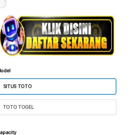
odel
SITUS TOTO
TOTO TOGEL
apacity