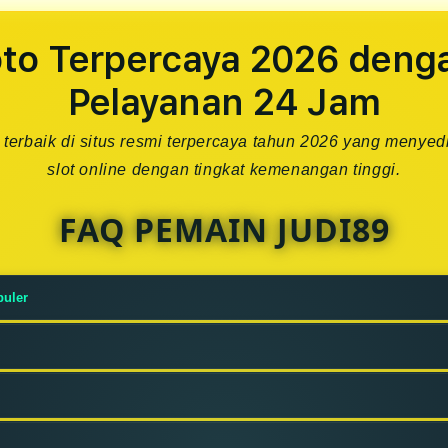
in
modal
oto Terpercaya 2026 deng
Pelayanan 24 Jam
rbaik di situs resmi terpercaya tahun 2026 yang menyed
slot online dengan tingkat kemenangan tinggi.
FAQ PEMAIN JUDI89
puler
au online terpopuler karena memiliki sistem stabil
na pemain merasa nyaman dengan performa dan kecepa
time mengikuti jadwal resmi pasaran Macau. Dengan te
emain tidak perlu menunggu lama.
gsung dari sumber resmi dan diproses dengan sistem ak