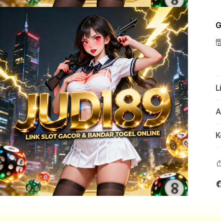
Open
media
G
7
in
modal
L
A
K
Open
media
9