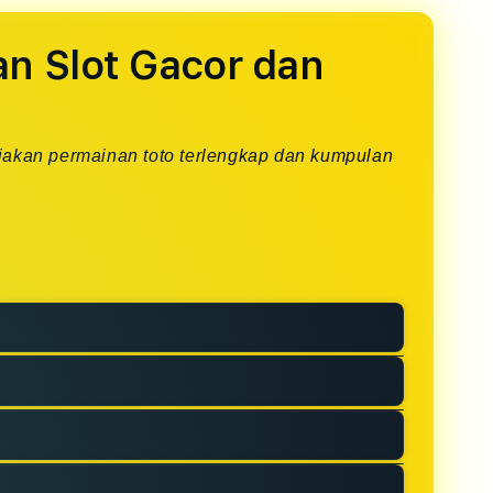
an Slot Gacor dan
iakan permainan toto terlengkap dan kumpulan
, result resmi, dan layanan profesional.
tan aksesnya.
knologi otomatis, JUDI89 memastikan setiap
urasi tinggi. JUDI89 menjamin setiap data